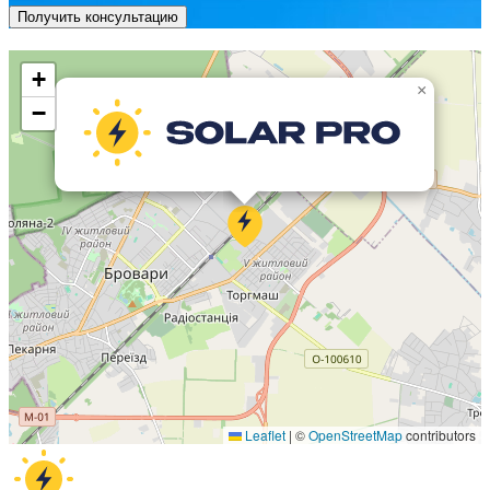
Получить консультацию
+
×
−
Leaflet
|
©
OpenStreetMap
contributors