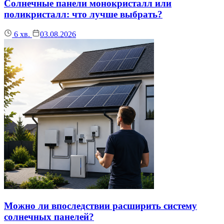
Солнечные панели монокристалл или
поликристалл: что лучше выбрать?
6
хв.
03.08.2026
Можно ли впоследствии расширить систему
солнечных панелей?