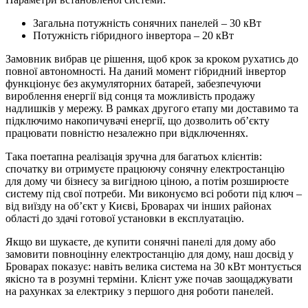
Загальна потужність сонячних панелей – 30 кВт
Потужність гібридного інвертора – 20 кВт
Замовник вибрав це рішення, щоб крок за кроком рухатись до
повної автономності. На даний момент гібридний інвертор
функціонує без акумуляторних батарей, забезпечуючи
вироблення енергії від сонця та можливість продажу
надлишків у мережу. В рамках другого етапу ми доставимо та
підключимо накопичувачі енергії, що дозволить об’єкту
працювати повністю незалежно при відключеннях.
Така поетапна реалізація зручна для багатьох клієнтів:
спочатку ви отримуєте працюючу сонячну електростанцію
для дому чи бізнесу за вигідною ціною, а потім розширюєте
систему під свої потреби. Ми виконуємо всі роботи під ключ –
від виїзду на об’єкт у Києві, Броварах чи інших районах
області до здачі готової установки в експлуатацію.
Якщо ви шукаєте, де купити сонячні панелі для дому або
замовити повноцінну електростанцію для дому, наш досвід у
Броварах показує: навіть велика система на 30 кВт монтується
якісно та в розумні терміни. Клієнт уже почав заощаджувати
на рахунках за електрику з першого дня роботи панелей.