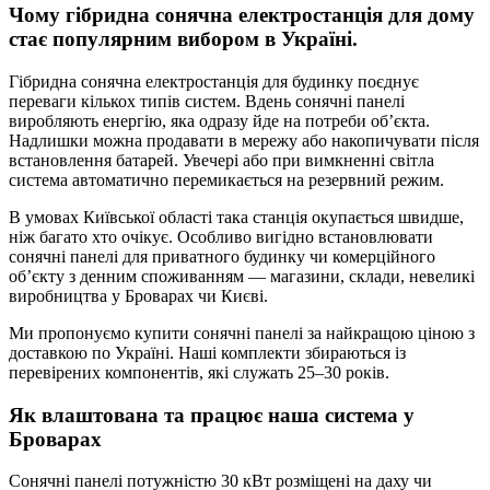
Чому гібридна сонячна електростанція для дому
стає популярним вибором в Україні.
Гібридна сонячна електростанція для будинку поєднує
переваги кількох типів систем. Вдень сонячні панелі
виробляють енергію, яка одразу йде на потреби об’єкта.
Надлишки можна продавати в мережу або накопичувати після
встановлення батарей. Увечері або при вимкненні світла
система автоматично перемикається на резервний режим.
В умовах Київської області така станція окупається швидше,
ніж багато хто очікує. Особливо вигідно встановлювати
сонячні панелі для приватного будинку чи комерційного
об’єкту з денним споживанням — магазини, склади, невеликі
виробництва у Броварах чи Києві.
Ми пропонуємо купити сонячні панелі за найкращою ціною з
доставкою по Україні. Наші комплекти збираються із
перевірених компонентів, які служать 25–30 років.
Як влаштована та працює наша система у
Броварах
Сонячні панелі потужністю 30 кВт розміщені на даху чи