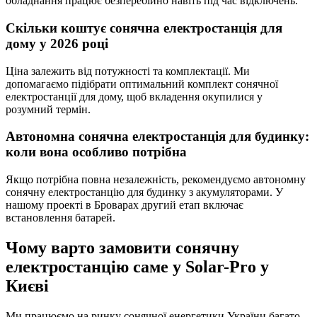
обладнання працює безперебійно навіть під час відключень.
Скільки коштує сонячна електростанція для
дому у 2026 році
Ціна залежить від потужності та комплектації. Ми
допомагаємо підібрати оптимальний комплект сонячної
електростанції для дому, щоб вкладення окупилися у
розумний термін.
Автономна сонячна електростанція для будинку:
коли вона особливо потрібна
Якщо потрібна повна незалежність, рекомендуємо автономну
сонячну електростанцію для будинку з акумуляторами. У
нашому проекті в Броварах другий етап включає
встановлення батарей.
Чому варто замовити сонячну
електростанцію саме у Solar-Pro у
Києві
Ми працюємо на ринку сонячної енергетики України багато