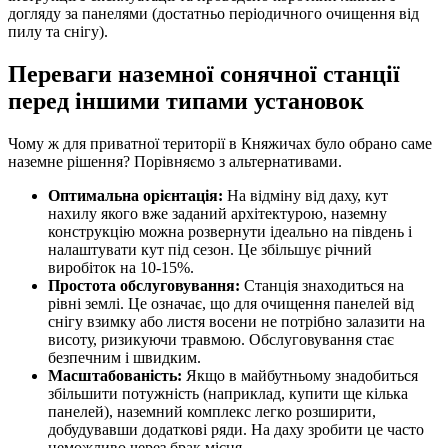
догляду за панелями (достатньо періодичного очищення від
пилу та снігу).
Переваги наземної сонячної станції
перед іншими типами установок
Чому ж для приватної території в Княжичах було обрано саме
наземне рішення? Порівняємо з альтернативами.
Оптимальна орієнтація:
На відміну від даху, кут
нахилу якого вже заданий архітектурою, наземну
конструкцію можна розвернути ідеально на південь і
налаштувати кут під сезон. Це збільшує річний
виробіток на 10-15%.
Простота обслуговування:
Станція знаходиться на
рівні землі. Це означає, що для очищення панелей від
снігу взимку або листя восени не потрібно залазити на
висоту, ризикуючи травмою. Обслуговування стає
безпечним і швидким.
Масштабованість:
Якщо в майбутньому знадобиться
збільшити потужність (наприклад, купити ще кілька
панелей), наземний комплекс легко розширити,
добудувавши додаткові ряди. На даху зробити це часто
неможливо через брак місця.