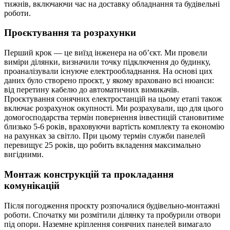
тижнів, включаючи час на доставку обладнання та будівельні
роботи.
Проєктування та розрахунки
Перший крок — це виїзд інженера на об’єкт. Ми провели
виміри ділянки, визначили точку підключення до будинку,
проаналізували існуюче електрообладнання. На основі цих
даних було створено проєкт, у якому враховано всі нюанси:
від перетину кабелю до автоматичних вимикачів.
Проєктування сонячних електростанцій на цьому етапі також
включає розрахунок окупності. Ми розрахували, що для цього
домогосподарства термін повернення інвестицій становитиме
близько 5-6 років, враховуючи вартість комплекту та економію
на рахунках за світло. При цьому термін служби панелей
перевищує 25 років, що робить вкладення максимально
вигідними.
Монтаж конструкцій та прокладання
комунікацій
Після погодження проєкту розпочалися будівельно-монтажні
роботи. Спочатку ми розмітили ділянку та пробурили отвори
під опори. Наземне кріплення сонячних панелей вимагало