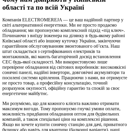
області та по всій Україні
Компанія ELECTROMEREJA — це ваш надійний партнер у
світі альтернативної енергетики. Ми не просто продаємо
обладнання; ми пропонуємо комплексний підхід «під ключ».
Починаючи з виїзду інженера на ділянку в будь-якому районі
Київської області або іншому куточку України, закінчуючи
гарантійним обслуговуванням змонтованого об’єкта. Наш
штат складається з сертифікованих електриків та
монтажників, які мають багаторічний досвід встановлення
СЕС будь-якої складності. Ми використовуємо лише
перевірене обладнання від світових виробників: високоякісні
сонячні панелі, надійні інвертори, довговічні акумулятори та
посилені системи кріплення. Працюючи з нами, ви отримуєте
не просто товар, а професійну консультацію, точний
розрахунок окупності, офіційну гарантію та спокій за своє
енергетичне майбутнє.
Ми розуміємо, що для кожного клієнта важливо отримати
максимум вигоди. Тому пропонуємо гнучкі умови оплати,
можливість придбання обладнання оптом для будівельних
компаній, а також спеціальні ціни на комплексні рішення.
Якщо ви хочете купити сонячну станцію для дачі, приватного
будинку або навіть для квартири (балконні варіанти), наші