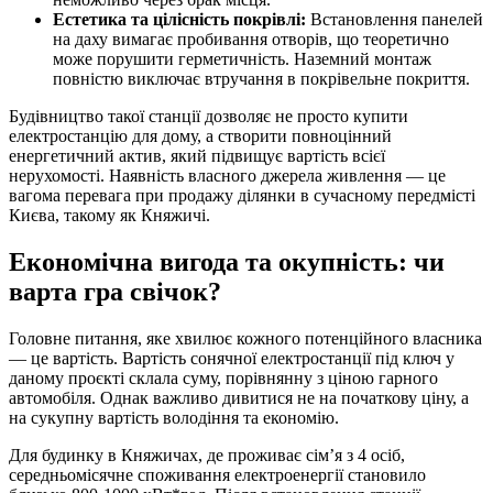
Естетика та цілісність покрівлі:
Встановлення панелей
на даху вимагає пробивання отворів, що теоретично
може порушити герметичність. Наземний монтаж
повністю виключає втручання в покрівельне покриття.
Будівництво такої станції дозволяє не просто купити
електростанцію для дому, а створити повноцінний
енергетичний актив, який підвищує вартість всієї
нерухомості. Наявність власного джерела живлення — це
вагома перевага при продажу ділянки в сучасному передмісті
Києва, такому як Княжичі.
Економічна вигода та окупність: чи
варта гра свічок?
Головне питання, яке хвилює кожного потенційного власника
— це вартість. Вартість сонячної електростанції під ключ у
даному проєкті склала суму, порівнянну з ціною гарного
автомобіля. Однак важливо дивитися не на початкову ціну, а
на сукупну вартість володіння та економію.
Для будинку в Княжичах, де проживає сім’я з 4 осіб,
середньомісячне споживання електроенергії становило