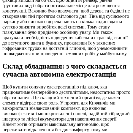
фахівці виїхали на об’єкт, щоб оцінити рельєф, рівень
ґрунтових вод і обрати оптимальне місце для розміщення
конструкції. Важливо було врахувати, щоб дерева та будівлі не
створювали тіні протягом світлового дня. Тінь від сусідського
паркану або високого дерева навіть на кілька годин здатна
суттєво знизити виробіток всієї системи. Тому етапу
планування було приділено особливу увагу. Ми також
врахували необхідність підведення кабельних трас від станції
до вступного щита в будинку, проклавши їх у захисних
гофрованих трубах на достатній глибині, щоб унеможливити
пошкодження при проведенні земляних робіт у майбутньому.
Склад обладнання: з чого складається
сучасна автономна електростанція
Щоб купити сонячну електростанцію під ключ, яка
працюватиме безперебійно десятиліттями, недостатньо просто
обрати панелі. Це складний технічний організм, де кожен
елемент відіграє свою роль. У проєкті для Княжичів ми
використали збалансований комплект, що включає
високоефективні монокристалічні панелі, надійний гібридний
інвертор та літієві акумулятори для накопичення енергії.
Клієнт хотів отримати максимальну автономію, щоб
переживати відключення без дискомфорту, тому ми