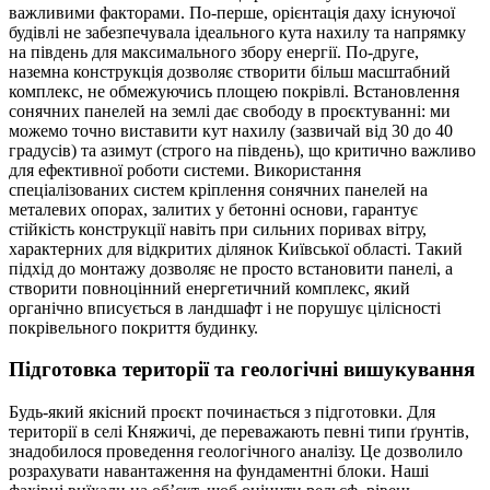
важливими факторами. По-перше, орієнтація даху існуючої
будівлі не забезпечувала ідеального кута нахилу та напрямку
на південь для максимального збору енергії. По-друге,
наземна конструкція дозволяє створити більш масштабний
комплекс, не обмежуючись площею покрівлі. Встановлення
сонячних панелей на землі дає свободу в проєктуванні: ми
можемо точно виставити кут нахилу (зазвичай від 30 до 40
градусів) та азимут (строго на південь), що критично важливо
для ефективної роботи системи. Використання
спеціалізованих систем кріплення сонячних панелей на
металевих опорах, залитих у бетонні основи, гарантує
стійкість конструкції навіть при сильних поривах вітру,
характерних для відкритих ділянок Київської області. Такий
підхід до монтажу дозволяє не просто встановити панелі, а
створити повноцінний енергетичний комплекс, який
органічно вписується в ландшафт і не порушує цілісності
покрівельного покриття будинку.
Підготовка території та геологічні вишукування
Будь-який якісний проєкт починається з підготовки. Для
території в селі Княжичі, де переважають певні типи ґрунтів,
знадобилося проведення геологічного аналізу. Це дозволило
розрахувати навантаження на фундаментні блоки. Наші