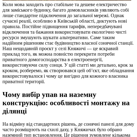
Коли мова заходить про стабільне та дешеве електричество
для заміського будинку, багато домовласників уявляють собі
лише стандартне підключення до загальної мережі. Однак
сучасні реалії, особливо в Київській області, диктують нові
правила. Постійне підвищення тарифів, непередбачувані
відключення та бажання використовувати екологічно чисті
ресурси змушують шукати альтернативи. Саме таким
надійним рішенням стає будівництво власної сонячної станції.
Наш нещодавній проєкт у селі Княжичі — це яскравий
приклад того, як можна повністю перекрити потреби
приватного домогосподарства в електроенергії,
використовуючи силу сонця. У цій статті ми детально, крок за
кроком, розберемо, як створювався цей об’єкт, яке обладнання
використовувалося і чому це вигідно для кожного власника
приватної території.
Чому вибір упав на наземну
конструкцію: особливості монтажу на
ділянці
На відміну від стандартних рішень, де сонячні панелі для дому
часто розміщують на схилі даху, у Княжичах було обрано
наземний тип встановлення. Це рішення зумовлене кількома