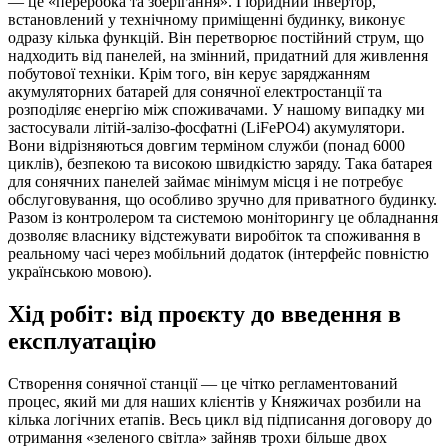
— це «переробка та зберігання». Гібридний інвертор,
встановлений у технічному приміщенні будинку, виконує
одразу кілька функцій. Він перетворює постійний струм, що
надходить від панелей, на змінний, придатний для живлення
побутової техніки. Крім того, він керує заряджанням
акумуляторних батарей для сонячної електростанції та
розподіляє енергію між споживачами. У нашому випадку ми
застосували літій-залізо-фосфатні (LiFePO4) акумулятори.
Вони відрізняються довгим терміном служби (понад 6000
циклів), безпекою та високою швидкістю заряду. Така батарея
для сонячних панелей займає мінімум місця і не потребує
обслуговування, що особливо зручно для приватного будинку.
Разом із контролером та системою моніторингу це обладнання
дозволяє власнику відстежувати виробіток та споживання в
реальному часі через мобільний додаток (інтерфейс повністю
українською мовою).
Хід робіт: від проєкту до введення в
експлуатацію
Створення сонячної станції — це чітко регламентований
процес, який ми для наших клієнтів у Княжичах розбили на
кілька логічних етапів. Весь цикл від підписання договору до
отримання «зеленого світла» зайняв трохи більше двох