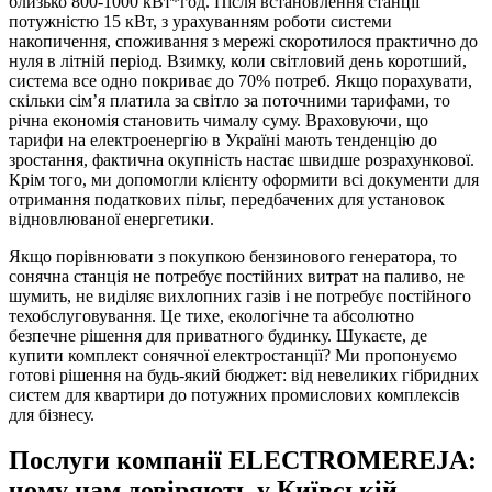
близько 800-1000 кВт*год. Після встановлення станції
потужністю 15 кВт, з урахуванням роботи системи
накопичення, споживання з мережі скоротилося практично до
нуля в літній період. Взимку, коли світловий день коротший,
система все одно покриває до 70% потреб. Якщо порахувати,
скільки сім’я платила за світло за поточними тарифами, то
річна економія становить чималу суму. Враховуючи, що
тарифи на електроенергію в Україні мають тенденцію до
зростання, фактична окупність настає швидше розрахункової.
Крім того, ми допомогли клієнту оформити всі документи для
отримання податкових пільг, передбачених для установок
відновлюваної енергетики.
Якщо порівнювати з покупкою бензинового генератора, то
сонячна станція не потребує постійних витрат на паливо, не
шумить, не виділяє вихлопних газів і не потребує постійного
техобслуговування. Це тихе, екологічне та абсолютно
безпечне рішення для приватного будинку. Шукаєте, де
купити комплект сонячної електростанції? Ми пропонуємо
готові рішення на будь-який бюджет: від невеликих гібридних
систем для квартири до потужних промислових комплексів
для бізнесу.
Послуги компанії ELECTROMEREJA:
чому нам довіряють у Київській