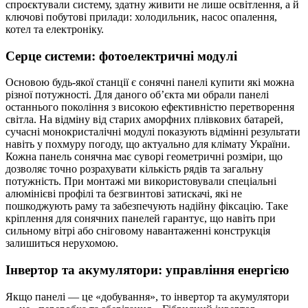
спроєктували систему, здатну живити не лише освітлення, а й
ключові побутові прилади: холодильник, насос опалення,
котел та електроніку.
Серце системи: фотоелектричні модулі
Основою будь-якої станції є сонячні панелі купити які можна
різної потужності. Для даного об’єкта ми обрали панелі
останнього покоління з високою ефективністю перетворення
світла. На відміну від старих аморфних плівкових батарей,
сучасні монокристалічні модулі показують відмінні результати
навіть у похмуру погоду, що актуально для клімату України.
Кожна панель сонячна має суворі геометричні розміри, що
дозволяє точно розрахувати кількість рядів та загальну
потужність. При монтажі ми використовували спеціальні
алюмінієві профілі та безгвинтові затискачі, які не
пошкоджують раму та забезпечують надійну фіксацію. Таке
кріплення для сонячних панелей гарантує, що навіть при
сильному вітрі або сніговому навантаженні конструкція
залишиться нерухомою.
Інвертор та акумулятори: управління енергією
Якщо панелі — це «добування», то інвертор та акумулятори