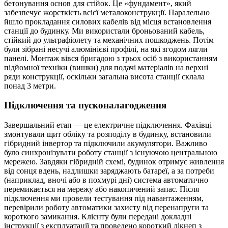
бетонування основ для стійок. Це «фундамент», який
забезпечує жорсткість всієї металоконструкції. Паралельно
йшло прокладання силових кабелів від місця встановлення
станції до будинку. Ми використали броньований кабель,
стійкий до ультрафіолету та механічних пошкоджень. Потім
були зібрані несучі алюмінієві профілі, на які згодом лягли
панелі. Монтаж вівся бригадою з трьох осіб з використанням
підйомної техніки (вишки) для подачі матеріалів на верхні
ряди конструкції, оскільки загальна висота станції склала
понад 3 метри.
Підключення та пусконалагодження
Завершальний етап — це електричне підключення. Фахівці
змонтували щит обліку та розподілу в будинку, встановили
гібридний інвертор та підключили акумулятори. Важливо
було синхронізувати роботу станції з існуючою центральною
мережею. Завдяки гібридній схемі, будинок отримує живлення
від сонця вдень, надлишки заряджають батареї, а за потреби
(наприклад, вночі або в похмурі дні) система автоматично
перемикається на мережу або накопичений запас. Після
підключення ми провели тестування під навантаженням,
перевірили роботу автоматики захисту від перенапруги та
короткого замикання. Клієнту були передані докладні
інструкції з експлуатації та проведено короткий лікнеп з