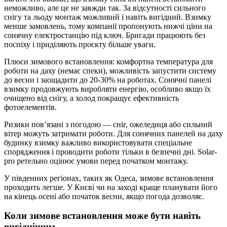
неможливо, але це не завжди так. За відсутності сильного
снігу та льоду монтаж можливий і навіть вигідний. Взимку
менше замовлень, тому компанії пропонують нижчі ціни на
сонячну електростанцію під ключ. Бригади працюють без
поспіху і приділяють проєкту більше уваги.
Плюси зимового встановлення: комфортна температура для
роботи на даху (немає спеки), можливість запустити систему
до весни і заощадити до 20-30% на роботах. Сонячні панелі
взимку продовжують виробляти енергію, особливо якщо їх
очищено від снігу, а холод покращує ефективність
фотоелементів.
Ризики пов’язані з погодою — сніг, ожеледиця або сильний
вітер можуть затримати роботи. Для сонячних панелей на даху
будинку взимку важливо використовувати спеціальне
спорядження і проводити роботи тільки в безпечні дні. Solar-
pro ретельно оцінює умови перед початком монтажу.
У південних регіонах, таких як Одеса, зимове встановлення
проходить легше. У Києві чи на заході краще планувати його
на кінець осені або початок весни, якщо погода дозволяє.
Коли зимове встановлення може бути навіть
вигіднішим