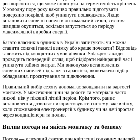
розширюються, що може вплинути на герметичність кріплень.
У холодну пору року важливо правильно підготувати
поверхню покрівлі, щоб уникнути пошкоджень. Якщо
встановити сонячні панелі в оптимальний сезон, система
швидше окупиться, оскільки запуститься до періоду
максимальної виробки енергії.
Багато власників будинків в Україні запитують: чи можна
ставити сонячні панелі взимку або краще почекати? Відповідь
залежить від конкретних умов ділянки. Solar-pro завжди
проводить попередній огляд, щоб підібрати найкращий час і
уникнути зайвих витрат. Ми виконуємо встановлення
сонячних панелей під ключ з гарантією, включаючи підбір
обладнання, проєктування та підключення.
Правильний вибір сезону допомагає заощадити на вартості
монтажу. У міжсезоння ціни на роботи та матеріали часто
нижчі, ніж у піковий літній період. Крім того, раннє
встановлення дозволяє використовувати систему вже влітку,
коли споживання електроенергії в будинку чи на дачі зростає
через кондиціонери та полив.
Вплив погоди на якість монтажу та безпеку
Погода — ключовий фактор при кріпленні сонячних панелей