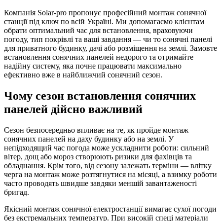
Компанія Solar-pro пропонує професійний монтаж сонячної
станції під ключ по всій Україні. Ми допомагаємо клієнтам
обрати оптимальний час для встановлення, враховуючи
погоду, тип покрівлі та ваші завдання — чи то сонячні панелі
для приватного будинку, дачі або розміщення на землі. Замовте
встановлення сонячних панелей недорого та отримайте
надійну систему, яка почне працювати максимально
ефективно вже в найближчий сонячний сезон.
Чому сезон встановлення сонячних
панелей дійсно важливий
Сезон безпосередньо впливає на те, як пройде монтаж
сонячних панелей на даху будинку або на землі. У
непідходящий час погода може ускладнити роботи: сильний
вітер, дощ або мороз створюють ризики для фахівців та
обладнання. Крім того, від сезону залежать терміни — влітку
черга на монтаж може розтягнутися на місяці, а взимку роботи
часто проводять швидше завдяки меншій завантаженості
бригад.
Якісний монтаж сонячної електростанції вимагає сухої погоди
без екстремальних температур. При високій спеці матеріали