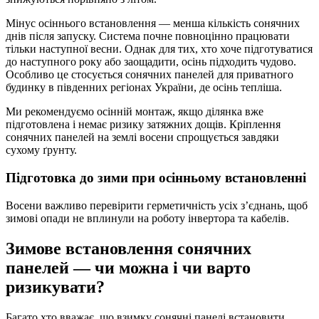
Мінус осіннього встановлення — менша кількість сонячних
днів після запуску. Система почне повноцінно працювати
тільки наступної весни. Однак для тих, хто хоче підготуватися
до наступного року або заощадити, осінь підходить чудово.
Особливо це стосується сонячних панелей для приватного
будинку в південних регіонах України, де осінь тепліша.
Ми рекомендуємо осінній монтаж, якщо ділянка вже
підготовлена і немає ризику затяжних дощів. Кріплення
сонячних панелей на землі восени спрощується завдяки
сухому ґрунту.
Підготовка до зими при осінньому встановленні
Восени важливо перевірити герметичність усіх з’єднань, щоб
зимові опади не вплинули на роботу інвертора та кабелів.
Зимове встановлення сонячних
панелей — чи можна і чи варто
ризикувати?
Багато хто вважає, що взимку сонячні панелі встановити