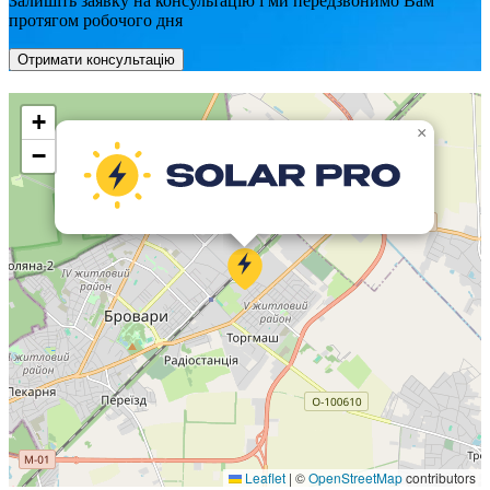
Залишіть заявку на консультацію і ми передзвонимо Вам
протягом робочого дня
Отримати консультацію
+
×
−
Leaflet
|
©
OpenStreetMap
contributors