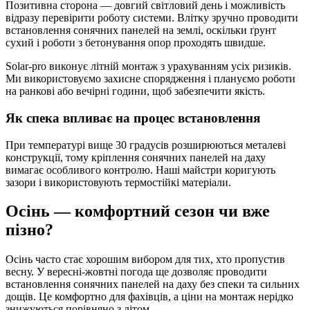
Позитивна сторона — довгий світловий день і можливість
відразу перевірити роботу системи. Влітку зручно проводити
встановлення сонячних панелей на землі, оскільки ґрунт
сухий і роботи з бетонування опор проходять швидше.
Solar-pro виконує літній монтаж з урахуванням усіх ризиків.
Ми використовуємо захисне спорядження і плануємо роботи
на ранкові або вечірні години, щоб забезпечити якість.
Як спека впливає на процес встановлення
При температурі вище 30 градусів розширюються металеві
конструкції, тому кріплення сонячних панелей на даху
вимагає особливого контролю. Наші майстри коригують
зазори і використовують термостійкі матеріали.
Осінь — комфортний сезон чи вже
пізно?
Осінь часто стає хорошим вибором для тих, хто пропустив
весну. У вересні-жовтні погода ще дозволяє проводити
встановлення сонячних панелей на даху без спеки та сильних
дощів. Це комфортно для фахівців, а ціни на монтаж нерідко
знижуються порівняно з літом.