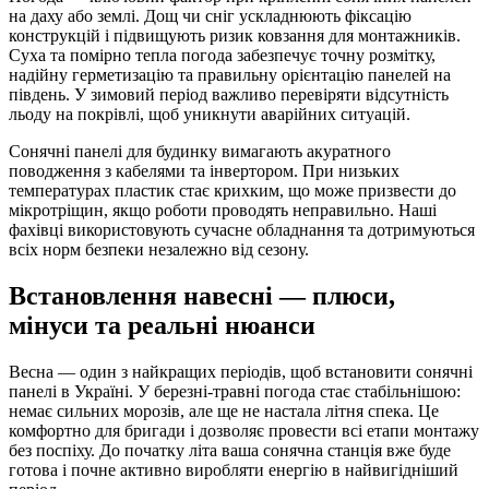
на даху або землі. Дощ чи сніг ускладнюють фіксацію
конструкцій і підвищують ризик ковзання для монтажників.
Суха та помірно тепла погода забезпечує точну розмітку,
надійну герметизацію та правильну орієнтацію панелей на
південь. У зимовий період важливо перевіряти відсутність
льоду на покрівлі, щоб уникнути аварійних ситуацій.
Сонячні панелі для будинку вимагають акуратного
поводження з кабелями та інвертором. При низьких
температурах пластик стає крихким, що може призвести до
мікротріщин, якщо роботи проводять неправильно. Наші
фахівці використовують сучасне обладнання та дотримуються
всіх норм безпеки незалежно від сезону.
Встановлення навесні — плюси,
мінуси та реальні нюанси
Весна — один з найкращих періодів, щоб встановити сонячні
панелі в Україні. У березні-травні погода стає стабільнішою:
немає сильних морозів, але ще не настала літня спека. Це
комфортно для бригади і дозволяє провести всі етапи монтажу
без поспіху. До початку літа ваша сонячна станція вже буде
готова і почне активно виробляти енергію в найвигідніший