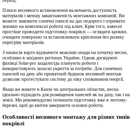
період.
Плюси весняного встановлення включають доступність
матеріалів і меншу завантаженість монтажних компаній. Ви
можете замовити сонячні панелі на дах недорого і отримати
знижки на комплексні роботи під ключ. Крім того, навесні
простіше проводити підготовку покрівлі — оглядати крокви,
очищати поверхню та встановлювати кріплення без ризику
перегріву матеріалів.
З нюансів варто відзначити можливі опади на початку весни,
особливо в західних регіонах України. Однак досвідчені
фахівці Solar-pro заздалегідь планують роботи і
використовують захисні укриття за потреби. Для сонячних
панелей на дачу або приватний будинок весняний монтаж
дозволяє протестувати систему до піку споживання енергії.
Якщо ви живете в Києві чи центральних областях, весна
ідеально підходить для розміщення панелей як на даху, так і на
землі. Ми рекомендуємо починати підготовку вже в лютому-
березні, щоб до квітня завершити основні роботи.
Особливості весняного монтажу для різних типів
покрівлі