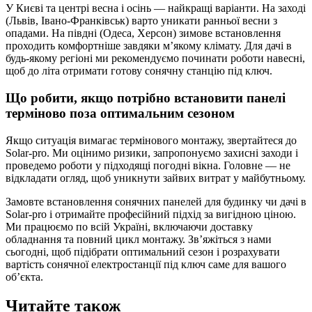
У Києві та центрі весна і осінь — найкращі варіанти. На заході
(Львів, Івано-Франківськ) варто уникати ранньої весни з
опадами. На півдні (Одеса, Херсон) зимове встановлення
проходить комфортніше завдяки м’якому клімату. Для дачі в
будь-якому регіоні ми рекомендуємо починати роботи навесні,
щоб до літа отримати готову сонячну станцію під ключ.
Що робити, якщо потрібно встановити панелі
терміново поза оптимальним сезоном
Якщо ситуація вимагає термінового монтажу, звертайтеся до
Solar-pro. Ми оцінимо ризики, запропонуємо захисні заходи і
проведемо роботи у підходящі погодні вікна. Головне — не
відкладати огляд, щоб уникнути зайвих витрат у майбутньому.
Замовте встановлення сонячних панелей для будинку чи дачі в
Solar-pro і отримайте професійний підхід за вигідною ціною.
Ми працюємо по всій Україні, включаючи доставку
обладнання та повний цикл монтажу. Зв’яжіться з нами
сьогодні, щоб підібрати оптимальний сезон і розрахувати
вартість сонячної електростанції під ключ саме для вашого
об’єкта.
Читайте також