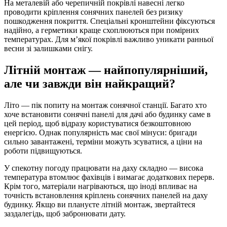
На металевій або черепичній покрівлі навесні легко
проводити кріплення сонячних панелей без ризику
пошкодження покриття. Спеціальні кронштейни фіксуються
надійно, а герметики краще схоплюються при помірних
температурах. Для м’якої покрівлі важливо уникати ранньої
весни зі залишками снігу.
Літній монтаж — найпопулярніший,
але чи завжди він найкращий?
Літо — пік попиту на монтаж сонячної станції. Багато хто
хоче встановити сонячні панелі для дачі або будинку саме в
цей період, щоб відразу користуватися безкоштовною
енергією. Однак популярність має свої мінуси: бригади
сильно завантажені, терміни можуть зсуватися, а ціни на
роботи підвищуються.
У спекотну погоду працювати на даху складно — висока
температура втомлює фахівців і вимагає додаткових перерв.
Крім того, матеріали нагріваються, що іноді впливає на
точність встановлення кріплень сонячних панелей на даху
будинку. Якщо ви плануєте літній монтаж, звертайтеся
заздалегідь, щоб забронювати дату.