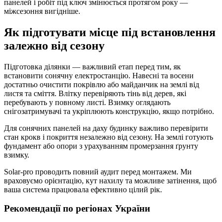
панелей і робіт під ключ змінюється протягом року —
міжсезоння вигідніше.
Як підготувати місце під встановлення
залежно від сезону
Підготовка ділянки — важливий етап перед тим, як
встановити сонячну електростанцію. Навесні та восени
достатньо очистити покрівлю або майданчик на землі від
листя та сміття. Влітку перевіряють тінь від дерев, які
перебувають у повному листі. Взимку оглядають
снігозатримувачі та укріплюють конструкцію, якщо потрібно.
Для сонячних панелей на даху будинку важливо перевірити
стан крокв і покриття незалежно від сезону. На землі готують
фундамент або опори з урахуванням промерзання ґрунту
взимку.
Solar-pro проводить повний аудит перед монтажем. Ми
враховуємо орієнтацію, кут нахилу та можливе затінення, щоб
ваша система працювала ефективно цілий рік.
Рекомендації по регіонах України