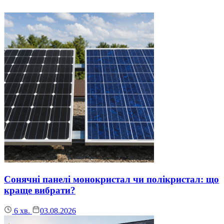
Сонячні панелі монокристал чи полікристал: що
краще вибрати?
6
хв.
03.08.2026